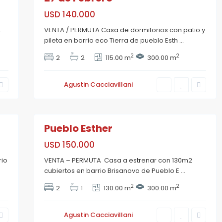
o
v
USD 140.000
a
,
.
VENTA / PERMUTA Casa de dormitorios con patio y
P
u
pileta en barrio eco Tierra de pueblo Esth
...
e
b
2
2
2
2
115.00 m
300.00 m
l
o
E
s
Agustin Cacciavillani
t
h
e
7
r
Pueblo Esther
USD 150.000
rio
VENTA – PERMUTA Casa a estrenar con 130m2
cubiertos en barrio Brisanova de Pueblo E
...
2
2
2
1
130.00 m
300.00 m
Agustin Cacciavillani