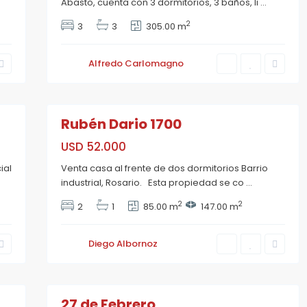
Abasto, cuenta con 3 dormitorios, 3 baños, li
...
r
e
2
3
3
305.00 m
,
R
o
s
Alfredo Carlomagno
a
E
r
c
i
o
33
o
T
i
Rubén Dario 1700
e
r
r
USD 52.000
a
,
ial
Venta casa al frente de dos dormitorios Barrio
P
u
industrial, Rosario. Esta propiedad se co
...
e
b
2
2
2
1
85.00 m
147.00 m
l
o
E
s
Diego Albornoz
t
B
h
r
e
i
15
r
s
a
27 de Febrero
n