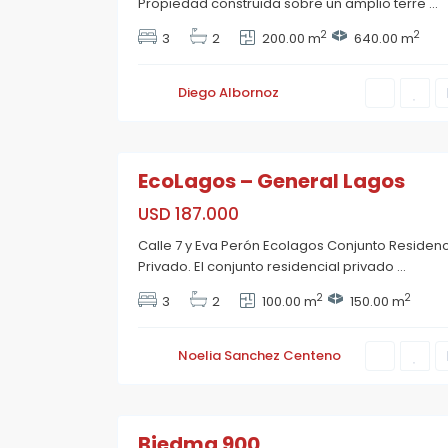
Propiedad construida sobre un amplio terre
...
e
n
n
e
e
2
2
3
2
200.00 m
640.00 m
r
r
a
a
l
l
L
J
Diego Albornoz
a
o
g
s
o
e
6
s
d
e
EcoLagos – General Lagos
S
a
n
USD 187.000
M
a
Calle 7 y Eva Perón Ecolagos Conjunto Residenc
r
t
Privado. El conjunto residencial privado
...
í
n
2
2
3
2
100.00 m
150.00 m
,
R
o
s
Noelia Sanchez Centeno
a
r
i
33
o
Biedma 900
P