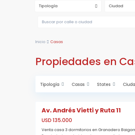
a
n
Tipología
Ciudad
a
d
e
r
o
B
a
i
Inicio
Casas
g
o
r
r
Propiedades en Ca
i
a
,
R
o
s
Tipología
Casas
States
Ciud
a
r
E
i
c
15
o
o
L
Av. Andrés Vietti y Ruta 11
a
Reservado
g
o
USD 135.000
s
,
Venta casa 3 dormitorios en Granadero Baigor
G
G
e