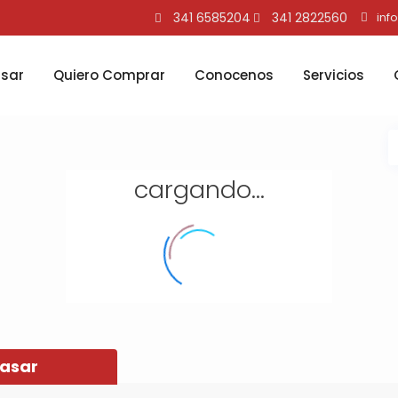
341 6585204
341 2822560
inf
asar
Quiero Comprar
Conocenos
Servicios
cargando...
Tasar