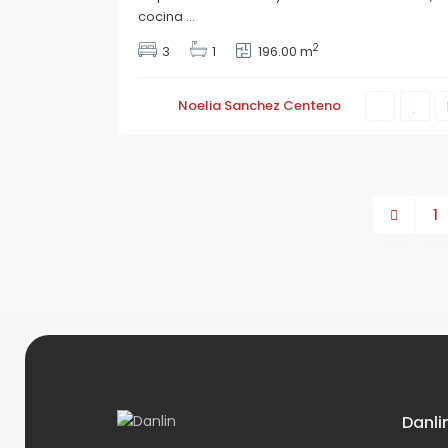
cocina
...
2
3
1
196.00 m
Noelia Sanchez Centeno
1
Danli