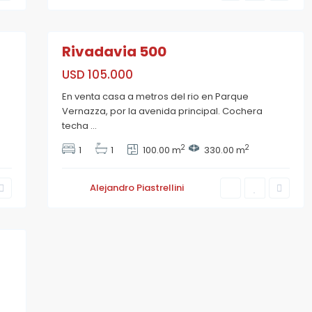
15
Rivadavia 500
USD 105.000
En venta casa a metros del rio en Parque
Vernazza, por la avenida principal. Cochera
techa
...
2
2
1
1
100.00 m
330.00 m
Alejandro Piastrellini