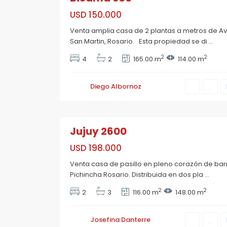
i
c
USD 150.000
h
i
Venta amplia casa de 2 plantas a metros de Av
n
N
c
San Martin, Rosario. Esta propiedad se di
...
u
h
e
a
s
2
2
4
2
165.00 m
114.00 m
,
t
R
r
o
a
s
S
Diego Albornoz
a
e
r
ñ
i
o
7
o
r
a
Jujuy 2600
d
e
L
USD 198.000
o
u
Venta casa de pasillo en pleno corazón de bar
r
d
Pichincha Rosario. Distribuida en dos pla
...
e
s
2
2
2
3
116.00 m
148.00 m
,
R
o
s
Josefina Danterre
a