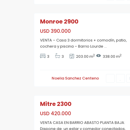
r
i
4
o
Monroe 2900
USD 390.000
A
VENTA – Casa 3 dormitorios + comodín, patio,
b
cochera y piscina – Barrio Lourde
...
a
s
t
2
2
3
3
203.00 m
338.00 m
o
,
R
o
s
Noelia Sanchez Centeno
a
r
i
9
o
Mitre 2300
USD 420.000
VENTA CASA EN BARRIO ABASTO PLANTA BAJA:
Dispone de un estar y comedor conectados,