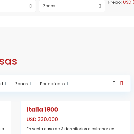
USD 0
Precio:
Zonas
A
b
a
s
sas
t
o
,
R
L
o
i
s
s
ad
Zonas
Por defecto
a
a
r
n
i
d
7
o
r
o
Italia 1900
d
A
e
Estrenar
L
USD 330.000
a
T
ria
En venta casa de 3 dormitorios a estrenar en
o
r