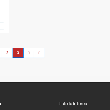
2
3
n
Link de interes