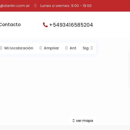
o@danlin.com.ar
Lunes a viernes: 9:00 - 19:00
+5493416585204
Contacto
Mi localización
Ampliar
Ant
Sig
ver mapa