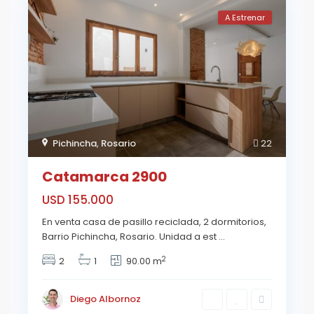
A Estrenar
Pichincha
,
Rosario
22
Catamarca 2900
USD 155.000
En venta casa de pasillo reciclada, 2 dormitorios,
Barrio Pichincha, Rosario. Unidad a est
...
2
2
1
90.00 m
Diego Albornoz