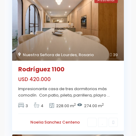
Nuestra Señora de Lourdes
,
Rosario
39
Rodríguez 1100
USD 420.000
Impresionante casa de tres dormitorios más
comodín. Con patio, pileta, parrillera, playro
...
2
2
3
4
228.00 m
274.00 m
Noelia Sanchez Centeno