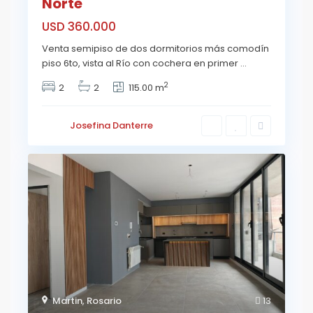
Norte
USD 360.000
Venta semipiso de dos dormitorios más comodín
piso 6to, vista al Río con cochera en primer
...
2
2
2
115.00 m
Josefina Danterre
Martin
,
Rosario
13