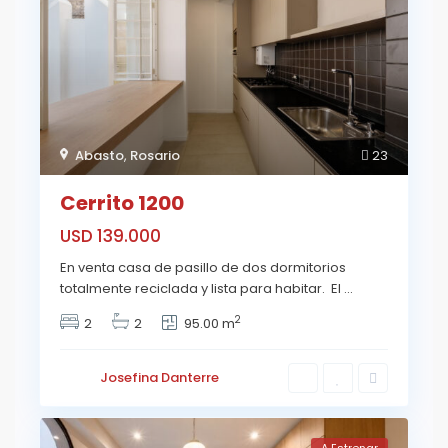
Abasto
,
Rosario
23
Cerrito 1200
USD 139.000
En venta casa de pasillo de dos dormitorios
totalmente reciclada y lista para habitar. El
...
2
2
2
95.00 m
Josefina Danterre
A Estrenar