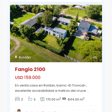
Roldán
45
Fangio 2100
USD 159.000
En venta casa en Roldan, barrio «El Troncal» ,
excelente accesibilidad a metros del cruce
...
2
2
3
3
170.00 m
844.00 m