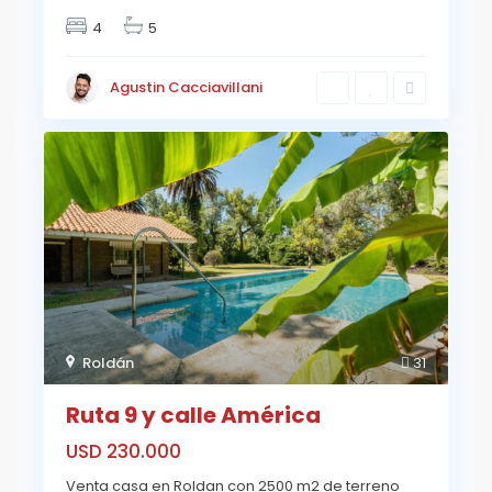
4
5
Agustin Cacciavillani
Roldán
31
Ruta 9 y calle América
USD 230.000
Venta casa en Roldan con 2500 m2 de terreno