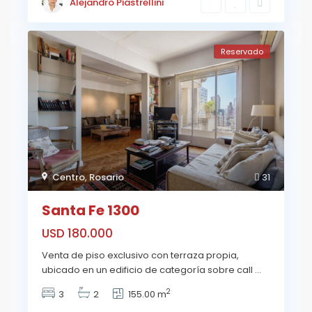
Alejandro Piastrellini
Reservado
Centro
,
Rosario
31
Santa Fe 1300
USD 180.000
Venta de piso exclusivo con terraza propia,
ubicado en un edificio de categoría sobre call
...
2
3
2
155.00 m