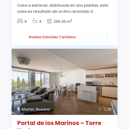
Casa a estrenar, distribuida en dos plantas, esta
casa es resultado de un fino reciclado d
...
2
4
4
205.00 m
Noelia Sanchez Centeno
Martin
,
Rosario
35
Portal de los Marinos – Torre