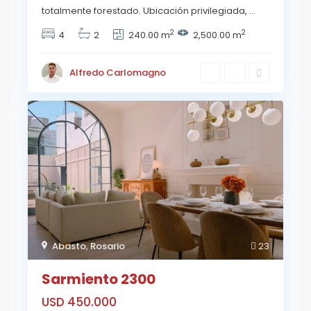
totalmente forestado. Ubicación privilegiada,
...
2
2
4
2
240.00 m
2,500.00 m
Alfredo Carlomagno
Abasto
,
Rosario
23
Sarmiento 2300
USD 450.000