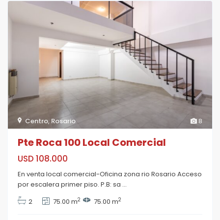
Centro
,
Rosario
8
Pte Roca 100 Local Comercial
USD 108.000
En venta local comercial-Oficina zona rio Rosario Acceso
por escalera primer piso. P.B: sa
...
2
2
2
75.00 m
75.00 m