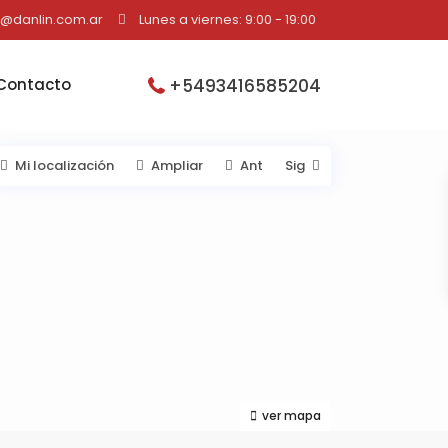
o@danlin.com.ar
Lunes a viernes: 9:00 - 19:00
+5493416585204
Contacto
Mi localización
Ampliar
Ant
Sig
ver mapa