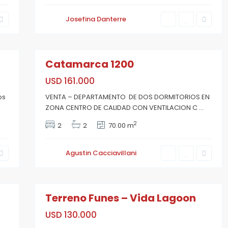
o
s
Josefina Danterre
a
r
i
10
o
Catamarca 1200
V
i
USD 161.000
d
a
os
VENTA – DEPARTAMENTO DE DOS DORMITORIOS EN
L
a
ZONA CENTRO DE CALIDAD CON VENTILACION C
...
g
o
2
2
2
70.00 m
o
n
,
F
Agustin Cacciavillani
u
n
e
6
s
Terreno Funes – Vida Lagoon
USD 130.000