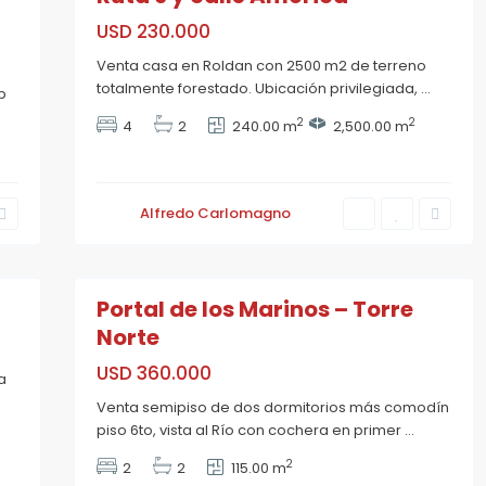
USD 230.000
M
Venta casa en Roldan con 2500 m2 de terreno
a
totalmente forestado. Ubicación privilegiada,
...
b
r
t
i
2
2
4
2
240.00 m
2,500.00 m
n
,
R
o
s
Alfredo Carlomagno
a
r
i
35
o
Portal de los Marinos – Torre
Norte
USD 360.000
C
a
e
Venta semipiso de dos dormitorios más comodín
n
t
piso 6to, vista al Río con cochera en primer
...
r
o
2
2
2
115.00 m
,
R