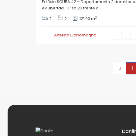
Edificio SCUBA 42 – Departamento 2 dormitorio
Av Libertad – Piso 23 frente al
...
2
2
2
121.00 m
Alfredo Carlomagno
1
Danli