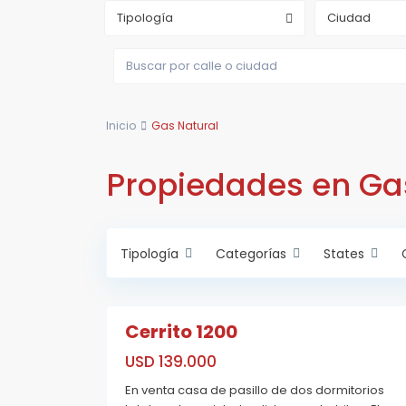
Tipología
Ciudad
Inicio
Gas Natural
A
b
a
s
Propiedades en Ga
t
o
,
R
o
s
Tipología
Categorías
States
a
r
i
23
o
Cerrito 1200
P
A
i
Estrenar
c
USD 139.000
h
i
En venta casa de pasillo de dos dormitorios
n
c