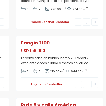
comodín. Con patio, pileta, parrillera, playro
...
2
2
3
4
228.00 m
274.00 m
R
o
Noelia Sanchez Centeno
l
d
á
45
n
Fangio 2100
USD 159.000
s,
En venta casa en Roldan, barrio «El Troncal» ,
excelente accesibilidad a metros del cruce
...
2
2
3
3
170.00 m
844.00 m
R
o
Alejandro Piastrellini
l
d
á
31
n
Ruta 9 y calle América