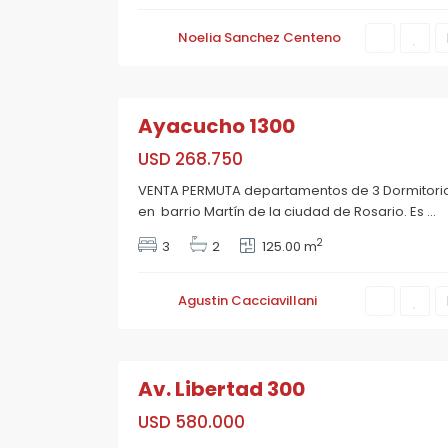
o
s
Noelia Sanchez Centeno
a
r
i
13
o
Ayacucho 1300
USD 268.750
M
a
VENTA PERMUTA departamentos de 3 Dormitori
r
t
en barrio Martín de la ciudad de Rosario. Es
...
i
n
2
3
2
125.00 m
,
R
o
s
Agustin Cacciavillani
a
r
i
20
o
Av. Libertad 300
USD 580.000