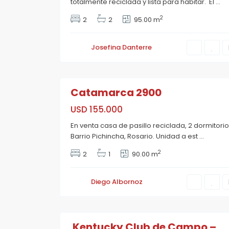
totalmente reciclada y lista para habitar. El
...
h
a
2
2
2
95.00 m
,
R
o
s
Josefina Danterre
a
r
i
22
o
Catamarca 2900
A
Estrenar
USD 155.000
En venta casa de pasillo reciclada, 2 dormitorio
Barrio Pichincha, Rosario. Unidad a est
...
2
2
1
90.00 m
F
Diego Albornoz
u
n
e
28
s
Kentucky Club de Campo –