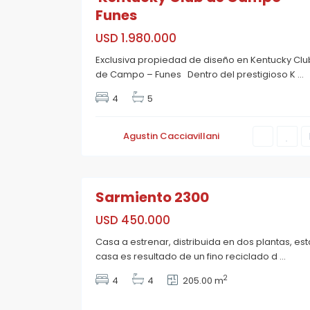
Funes
USD 1.980.000
A
b
Exclusiva propiedad de diseño en Kentucky Clu
a
s
de Campo – Funes Dentro del prestigioso K
...
t
o
4
5
,
R
o
s
Agustin Cacciavillani
a
r
i
23
o
Sarmiento 2300
USD 450.000
M
Casa a estrenar, distribuida en dos plantas, est
a
casa es resultado de un fino reciclado d
...
r
t
i
2
4
4
205.00 m
n
,
R