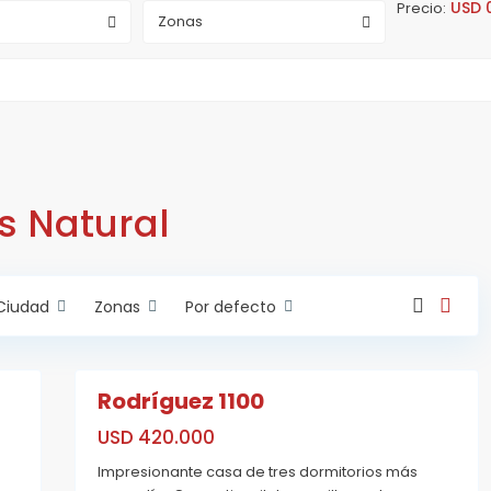
a
USD 0
Precio:
S
Zonas
e
ñ
o
r
a
d
e
L
o
u
r
d
s Natural
e
s
,
R
o
s
Ciudad
Zonas
Por defecto
a
r
i
39
o
Rodríguez 1100
A
Estrenar
USD 420.000
Impresionante casa de tres dormitorios más