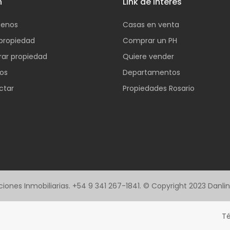
n
Link de interes
enos
Casas en venta
propiedad
Comprar un PH
ar propiedad
Quiere vender
ios
Departamentos
ctar
Propiedades Rosario
Soluciones Inmobiliarias. +54 9 341 267-1841. © Copyright 2023 Danl
Té