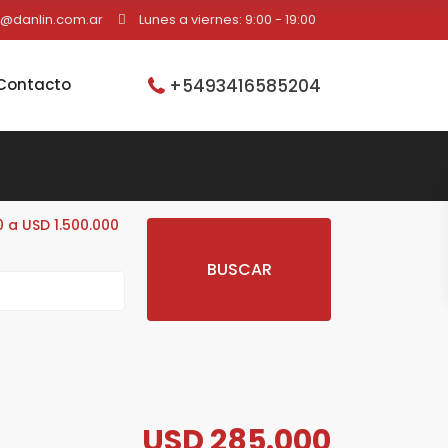
o@danlin.com.ar
Lunes a viernes: 9:00 - 19:00
+5493416585204
Contacto
 a USD 1.500.000
USD 285.000