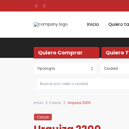
Inicio
Quiero t
Quiero Comprar
Quiero 
Tipología
Ciudad
Inicio
Casas
Urquiza 2200
Casas