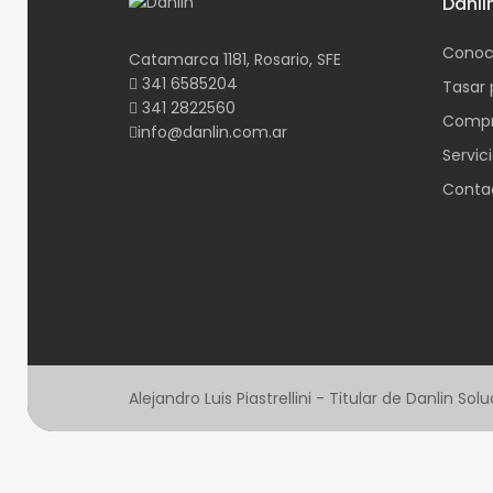
Danli
Conoc
Catamarca 1181, Rosario, SFE
341 6585204
Tasar 
341 2822560
Compr
info@danlin.com.ar
Servic
Conta
Alejandro Luis Piastrellini - Titular de Danlin 