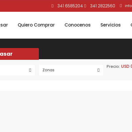
341 6585204
341 2822560
inf
asar
Quiero Comprar
Conocenos
Servicios
Tasar
USD 0
Precio:
Zonas