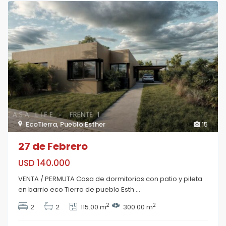
EcoTierra
,
Pueblo Esther
15
27 de Febrero
USD 140.000
VENTA / PERMUTA Casa de dormitorios con patio y pileta
en barrio eco Tierra de pueblo Esth
...
2
2
2
2
115.00 m
300.00 m