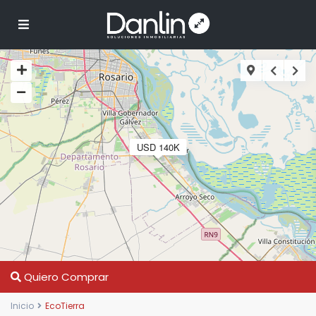
USD 140K
Quiero Comprar
Inicio
EcoTierra