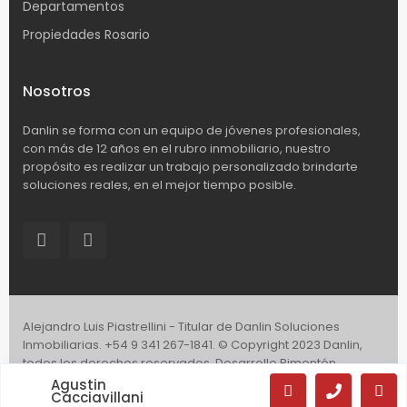
Departamentos
Propiedades Rosario
Nosotros
Danlin se forma con un equipo de jóvenes profesionales,
con más de 12 años en el rubro inmobiliario, nuestro
propósito es realizar un trabajo personalizado brindarte
soluciones reales, en el mejor tiempo posible.
Alejandro Luis Piastrellini - Titular de Danlin Soluciones
Inmobiliarias. +54 9 341 267-1841. © Copyright 2023 Danlin,
todos los derechos reservados. Desarrollo Pimentón.
Agustin
Términos y condiciones
Política de privacidad
Cacciavillani