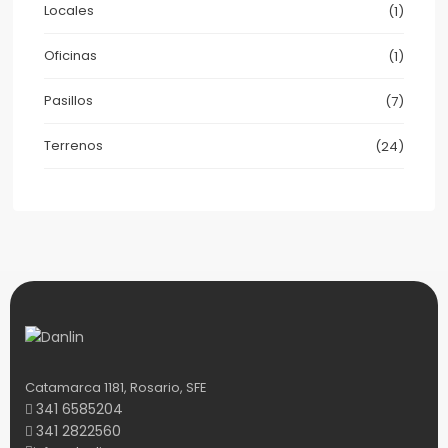
Locales
(1)
Oficinas
(1)
Pasillos
(7)
Terrenos
(24)
Catamarca 1181, Rosario, SFE
341 6585204
341 2822560