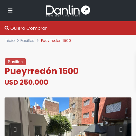
Quiero Comprar
Inicio
Pasillos
Pueyrredón 1500
Pasillos
Pueyrredón 1500
USD 250.000