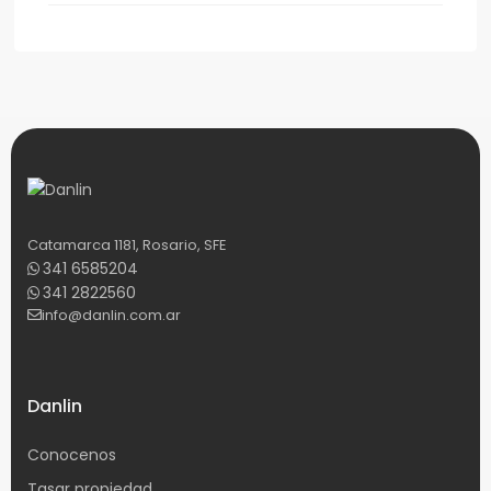
Catamarca 1181, Rosario, SFE
341 6585204
341 2822560
info@danlin.com.ar
Danlin
Conocenos
Tasar propiedad