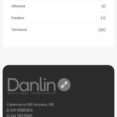
Oficinas
(1)
Pasillos
(7)
Terrenos
(25)
Catamarca 1181, Rosario, SFE
341 6585204
341 2822560